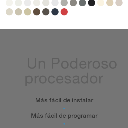
Un
Poderoso
procesador
Más fácil de instalar
Más fácil de programar