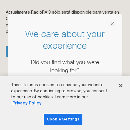
Actualmente RadioRA 3 sólo está disponible para venta en
Colombia y México. Suscríbase al boletín de noticias para
estar al día sobre las últimas novedades y anuncios del
We care about your
producto.
experience
ENCUENTRA UN PRO
Did you find what you were
looking for?
This site uses cookies to enhance your website
experience. By continuing to browse, you consent
to our use of cookies. Learn more in our
Privacy Policy
Suscríbase a nuestro newsletter de
Cookie Settings
Pro