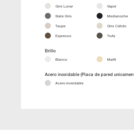
Gris Lunar
Vapor
Slate Gris
Medianoche
Taupe
Gris Cálido
Espresso
Trufa
Brillo
Blanco
Marfil
Acero inoxidable (Placa de pared unicamen
Acero inoxidable