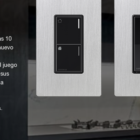
as 10
nuevo
l juego
 sus
la
.